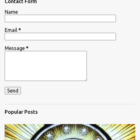
Contact Form
t
Name
s
Email
*
Message
*
Popular Posts