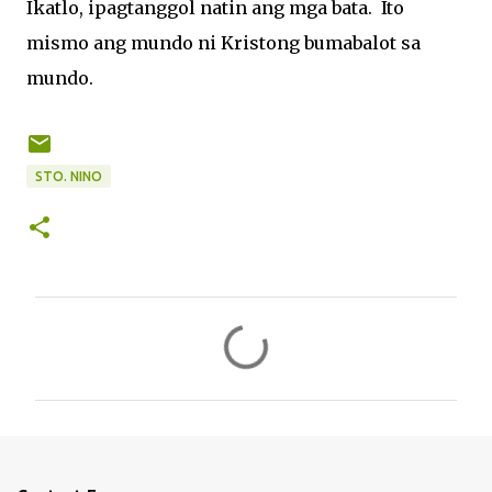
Ikatlo, ipagtanggol natin ang mga bata. Ito
mismo ang mundo ni Kristong bumabalot sa
mundo.
STO. NINO
C
o
m
m
e
n