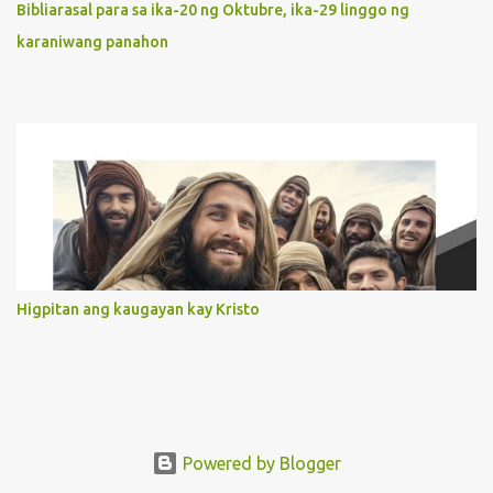
Bibliarasal para sa ika-20 ng Oktubre, ika-29 linggo ng
lives, as we review all the events that happened to us, may we
karaniwang panahon
discern to take the right path that leads to Jesus....
Higpitan ang kaugayan kay Kristo
Powered by Blogger