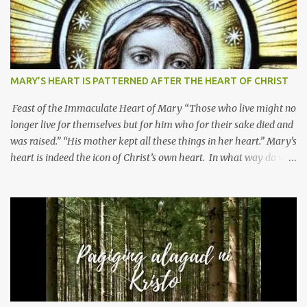
MARY’S HEART IS PATTERNED AFTER THE HEART OF CHRIST
Feast of the Immaculate Heart of Mary “Those who live might no
longer live for themselves but for him who for their sake died and
was raised.” “His mother kept all these things in her heart.” Mary’s
heart is indeed the icon of Christ’s own heart. In what way do we
describe Mary's Immaculate Heart? 1. Her fiat reveals an
unconditional disposition to be “the maidservant of the Lord”.
Without questions whatsoever, let us orient ourselves to follow
Jesus, not stick on our own. 2. Her servanthood is unquestionable.
It is like Jesus who did the Father’s will with his whole life. May
our actions and words would likewise mirror Jesus’ words and
actions. 3. She has a pondering heart. Her human heart, though
limited in understanding, becomes limitless because of its
orientation to follow her Son wherever he goes. At the end of our