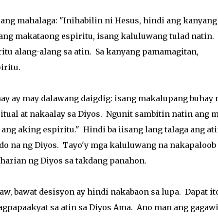
ang mahalaga: "Inihabilin ni Hesus, hindi ang kanyang
ang makataong espiritu, isang kaluluwang tulad natin.
itu alang-alang sa atin. Sa kanyang pamamagitan,
ritu.
hay ay may dalawang daigdig: isang makalupang buhay 
ritual at nakaalay sa Diyos. Ngunit sambitin natin ang 
o ang aking espiritu." Hindi ba iisang lang talaga ang at
do na ng Diyos. Tayo'y mga kaluluwang na nakapaloob
aharian ng Diyos sa takdang panahon.
aw, bawat desisyon ay hindi nakabaon sa lupa. Dapat it
gpapaakyat sa atin sa Diyos Ama. Ano man ang gagaw