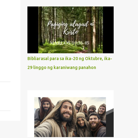
indeed the icon of Christ’s own heart. In
what way do we describe Mary's
Immaculate Heart? 1. Her fiat reveals an
unconditional disposition to be “the
maidservant of the Lord”. Without
questions whatsoever, let us orient ourselves
to follow Jesus, not stick on our own. 2. Her
servanthood is unquestionable. It is like
Bibliarasal para sa ika-20 ng Oktubre, ika-
Jesus who did the Father’s will with his
29 linggo ng karaniwang panahon
whole life. May our actions and words
would likewise mirror Jesus’ words and
actions. 3. She has a pondering heart. Her
human heart, though limited in
understanding, becomes limitless because of
its orientation to follow her Son wherever
he goes. At the end of our lives, as we review
all the events that happened to us, may we
discern to take the right path that leads to
Jesus....