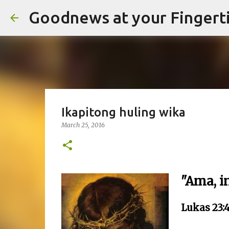
Goodnews at your Fingert
Ikapitong huling wika
March 25, 2016
"Ama, i
Lukas 23: