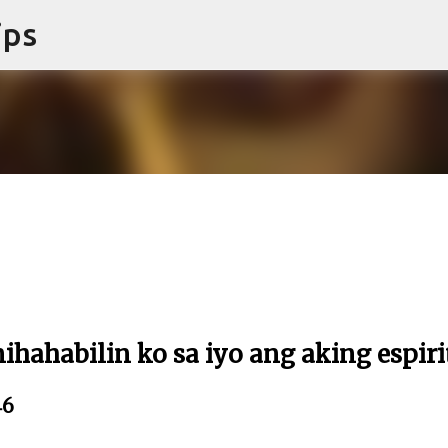
ips
Skip to main content
nihahabilin ko sa iyo ang aking espiri
46