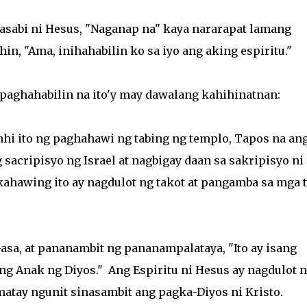
asabi ni Hesus, "Naganap na" kaya nararapat lamang
hin, "Ama, inihahabilin ko sa iyo ang aking espiritu."
paghahabilin na ito'y may dawalang kahihinatnan:
hi ito ng paghahawi ng tabing ng templo, Tapos na an
sacripisyo ng Israel at nagbigay daan sa sakripisyo ni
ahawing ito ay nagdulot ng takot at pangamba sa mga 
-asa, at pananambit ng pananampalataya, "Ito ay isang
ng Anak ng Diyos." Ang Espiritu ni Hesus ay nagdulot 
atay ngunit sinasambit ang pagka-Diyos ni Kristo.