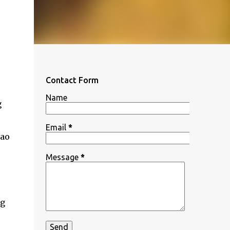
Contact Form
Name
g
Email
*
tao
Message
*
ng