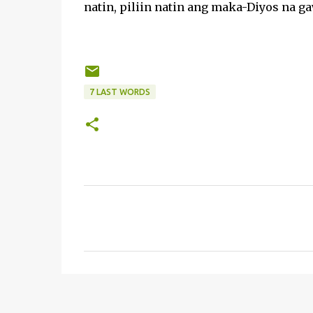
natin, piliin natin ang maka-Diyos na g
7 LAST WORDS
C
o
m
m
e
n