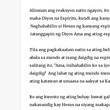
Alinman ang reaksyon natin ngayon, ito 
maka-Diyos na Espiritu, kundi ang kany
Naghahabilin si Hesus ng kanyang espir
tatanggapin ng Diyos Ama ang ating espi
Tila ang pagkakaalam natin sa ating bu
abala sa mundo at isang daigdig na espi
salitang ito, "Ama, inihahabilin ko sa iy
daigdig? Ang lahat ng ating mundo mun
ating katawan at umaasa na aakyat sa K
Ito ang kwento ng ating buhay: bawat gal
nakasandig kay Hesus na siyang makapa