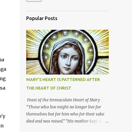
Popular Posts
na
mga
ing
MARY’S HEART IS PATTERNED AFTER
 sa
THE HEART OF CHRIST
Feast of the Immaculate Heart of Mary
“Those who live might no longer live for
themselves but for him who for their sake
o'y
died and was raised.” “His mother kept all
in
these things in her heart.” Mary’s heart is