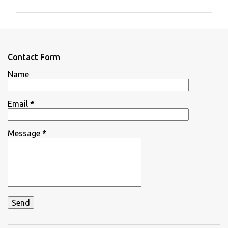
m
m
e
n
Contact Form
t
Name
s
Email
*
Message
*