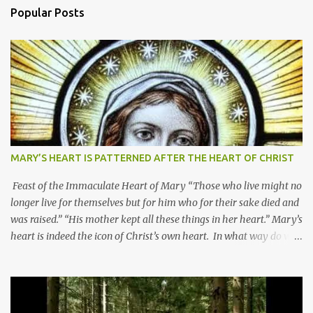
Popular Posts
MARY’S HEART IS PATTERNED AFTER THE HEART OF CHRIST
Feast of the Immaculate Heart of Mary “Those who live might no
longer live for themselves but for him who for their sake died and
was raised.” “His mother kept all these things in her heart.” Mary’s
heart is indeed the icon of Christ’s own heart. In what way do we
describe Mary's Immaculate Heart? 1. Her fiat reveals an
unconditional disposition to be “the maidservant of the Lord”.
Without questions whatsoever, let us orient ourselves to follow
Jesus, not stick on our own. 2. Her servanthood is unquestionable.