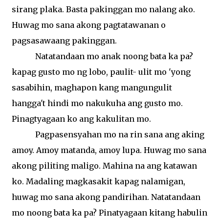
sirang
plaka
.
Basta
pakinggan
mo
nalang
ako
.
Huwag
mo
sana
akong
pagtatawanan
o
pagsasawaang
pakinggan
.
Natatandaan mo
anak
noong
bata
ka pa?
kapag
gusto mo
ng
lobo, paulit
-
ulit
mo '
yong
sasabihin
,
maghapon
kang
mangungulit
hangga't
hindi
mo
nakukuha
ang
gusto mo.
Pinagtyagaan
ko
ang
kakulitan
mo.
Pagpasensyahan
mo
na
rin
sana
ang
aking
amoy
.
Amoy
matanda
,
amoy
lupa
.
Huwag
mo
sana
akong
piliting
maligo
.
Mahina
na
ang
katawan
ko
.
Madaling
magkasakit
kapag
nalamigan
,
huwag
mo
sana
akong
pandirihan
.
Natatandaan
mo
noong
bata
ka pa?
Pinatyagaan
kitang
habulin