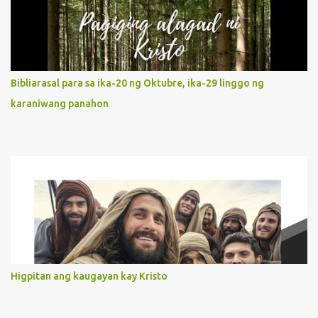
It is like Jesus who did the Father’s will with his whole life. May
our actions and words would likewise mirror Jesus’ words and
actions. 3. She has a pondering heart. Her human heart, though
limited in understanding, becomes limitless because of its
orientation to follow her Son wherever he goes. At the end of our
Bibliarasal para sa ika-20 ng Oktubre, ika-29 linggo ng
lives, as we review all the events that happened to us, may we
karaniwang panahon
discern to take the right path that leads to Jesus....
Higpitan ang kaugayan kay Kristo