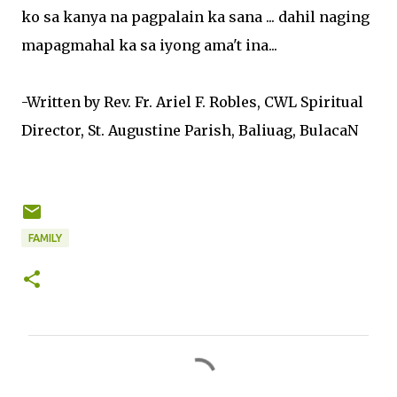
ko
sa
kanya
na
pagpalain
ka
sana
...
dahil
naging
mapagmahal
ka
sa
iyong
ama't
ina
...
-Written by Rev. Fr. Ariel F. Robles, CWL Spiritual
Director, St. Augustine Parish,
Baliuag
,
BulacaN
FAMILY
C
o