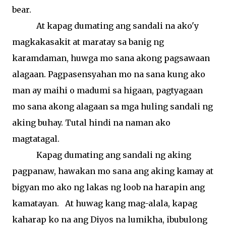
bear.
At
kapag
dumating
ang
sandali
na
ako'y
magkakasakit
at
maratay
sa
banig
ng
karamdaman
,
huwga
mo
sana
akong
pagsawaan
alagaan
.
Pagpasensyahan
mo
na
sana
kung
ako
man ay
maihi
o
madumi
sa
higaan
,
pagtyagaan
mo
sana
akong
alagaan
sa
mga
huling
sandali
ng
aking
buhay
.
Tutal
hindi
na
naman
ako
magtatagal
.
Kapag
dumating
ang
sandali
ng
aking
pagpanaw
,
hawakan
mo
sana
ang
aking
kamay
at
bigyan
mo
ako
ng
lakas
ng
loob
na
harapin
ang
kamatayan
.
At
huwag
kang
mag-alala
,
kapag
kaharap
ko
na
ang
Diyos
na
lumikha
,
ibubulong