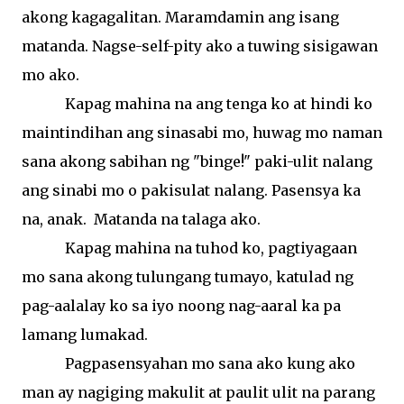
akong
kagagalitan
.
Maramdamin
ang
isang
matanda
.
Nagse-self-pity
ako
a
tuwing
sisigawan
mo
ako
.
Kapag
mahina
na
ang
tenga
ko
at
hindi
ko
maintindihan
ang
sinasabi
mo,
huwag
mo
naman
sana
akong
sabihan
ng
"binge!"
paki-ulit
nalang
ang
sinabi
mo o
pakisulat
nalang
.
Pasensya
ka
na
,
anak
.
Matanda
na
talaga
ako
.
Kapag
mahina
na
tuhod
ko
,
pagtiyagaan
mo
sana
akong
tulungang
tumayo
,
katulad
ng
pag-aalalay
ko
sa
iyo
noong
nag-
aaral
ka pa
lamang
lumakad
.
Pagpasensyahan
mo
sana
ako
kung
ako
man ay
nagiging
makulit
at
paulit
ulit
na
parang