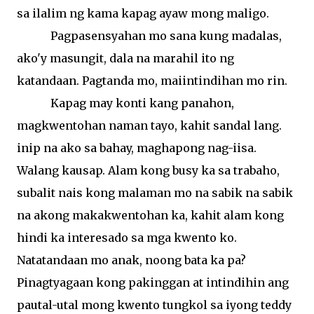
sa
ilalim
ng
kama
kapag
ayaw
mong
maligo
.
Pagpasensyahan
mo
sana
kung
madalas
,
ako'y
masungit
,
dala
na
marahil
ito
ng
katandaan
.
Pagtanda mo,
maiintindihan
mo
rin
.
Kapag
may
konti
kang
panahon
,
magkwentohan
naman
tayo
,
kahit
sandal
lang
.
inip
na
ako
sa
bahay
,
maghapong
nag-
iisa
.
Walang
kausap
.
Alam
kong busy
ka
sa
trabaho
,
subalit
nais
kong
malaman
mo
na
sabik
na
sabik
na
akong
makakwentohan
ka,
kahit
alam
kong
hindi
ka
interesado
sa
mga
kwento
ko
.
Natatandaan mo
anak
,
noong
bata
ka pa?
Pinagtyagaan
kong pakinggan
at
intindihin
ang
pautal-utal
mong
kwento
tungkol
sa
iyong
teddy